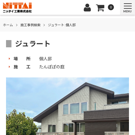
0
MENU
ホーム
施⼯事例検索
ジュラート :個人邸
ジュラート
場 所
個人邸
施 工
たんぽぽの庭