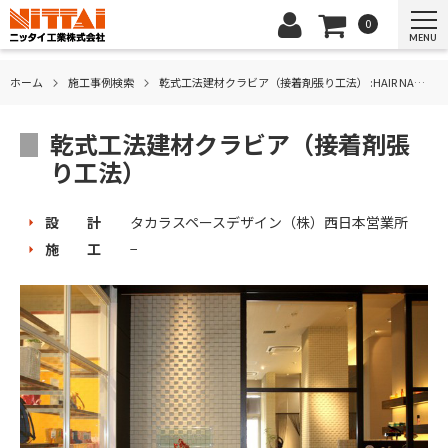
0
MENU
ホーム
施⼯事例検索
乾式工法建材クラビア（接着剤張り工法） :HAIR NACITA
乾式工法建材クラビア（接着剤張
り工法）
設 計
タカラスペースデザイン（株）西日本営業所
施 工
−