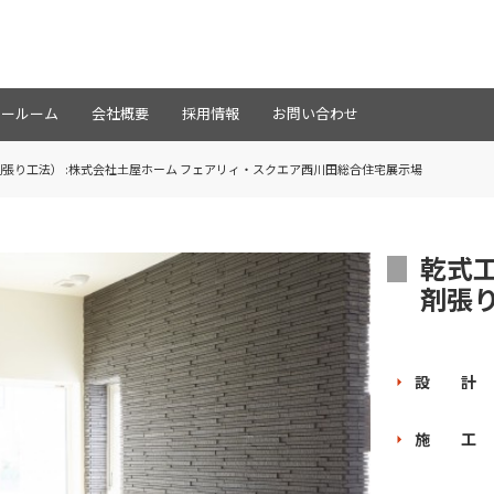
ョールーム
会社概要
採用情報
お問い合わせ
張り工法） :株式会社土屋ホーム フェアリィ・スクエア西川田総合住宅展示場
乾式
剤張
設 計
施 工