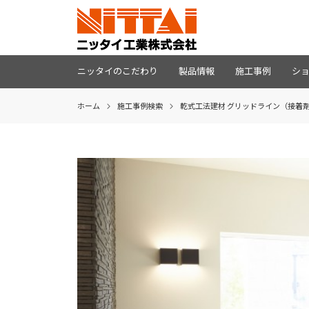
ニッタイのこだわり
製品情報
施工事例
シ
ホーム
施⼯事例検索
乾式工法建材 グリッドライン（接着剤