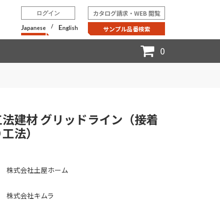
カタログ請求・WEB 閲覧
ログイン
J
/
E
apanese
nglish
サンプル品番検索
0
工法建材 グリッドライン（接着
り工法）
株式会社土屋ホーム
株式会社キムラ