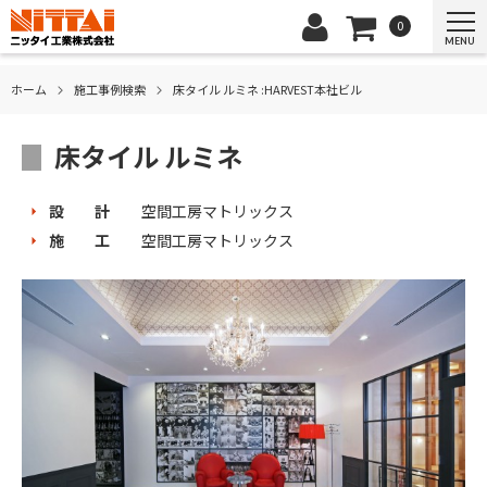
0
MENU
ホーム
施⼯事例検索
床タイル ルミネ :HARVEST本社ビル
床タイル ルミネ
設 計
空間工房マトリックス
施 工
空間工房マトリックス