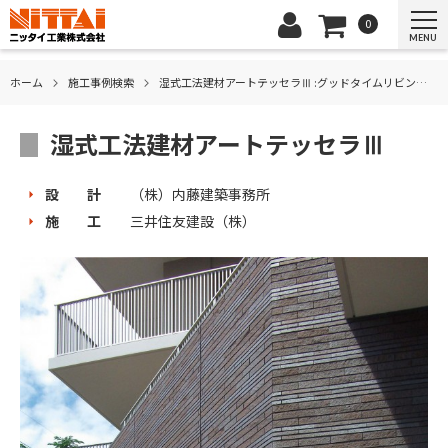
0
MENU
ホーム
施⼯事例検索
湿式工法建材アートテッセラⅢ :グッドタイムリビングなかもず
湿式工法建材アートテッセラⅢ
設 計
（株）内藤建築事務所
施 工
三井住友建設（株）