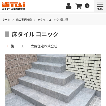
0
MENU
ホーム
施⼯事例検索
床タイル コニック :個人邸
床タイル コニック
施 工
太陽住宅株式会社