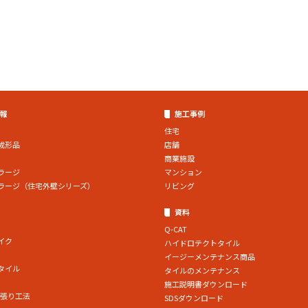
報
施工事例
住宅
成形品
店舗
商業施設
ラージ
マンション
ラージ（住宅外壁シリーズ）
リビング
資料
Q-CAT
イク
ハイドロテクトタイル
イージーメンテナンス商品
タイル
タイルのメンテナンス
施工説明書ダウンロード
ル張り工法
SDSダウンロード