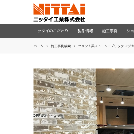
ニッタイのこだわり
製品情報
施工事例
シ
ホーム
施⼯事例検索
セメント系ストーン・ブリック マジカル