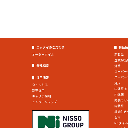
ニッタイのこだわり
製品情
オーダータイル
新製品
湿式押出
会社概要
外壁
スーパー
スーパー
採用情報
外床
タイルとは
内外壁床
新卒採用
内壁床
キャリア採用
内装モザ
インターンシップ
内装壁
機能付き
石材
NKタイ