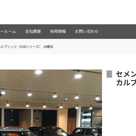
ョールーム
会社概要
採用情報
お問い合わせ
ブリック〈EXRシリーズ〉 :iR横浜
セメ
カルブ