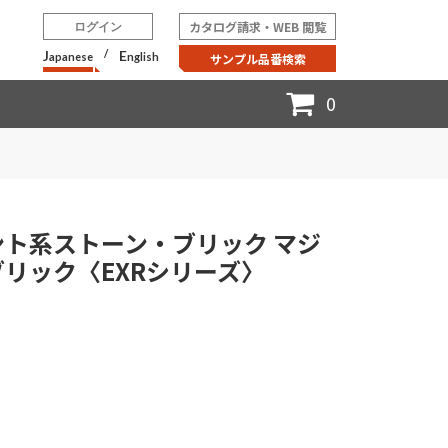
カタログ請求・WEB 閲覧
ログイン
J
/
E
apanese
nglish
サンプル品番検索
0
ント系ストーン・ブリック マジ
リック〈EXRシリーズ〉