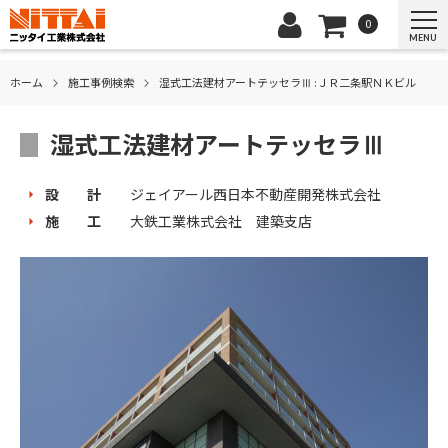
0
MENU
ホーム
施⼯事例検索
湿式工法建材アートテッセラⅢ :ＪＲ二条駅ＮＫビル
湿式工法建材アートテッセラⅢ
設 計
ジェイアール西日本不動産開発株式会社
施 工
大鉄工業株式会社 建築支店