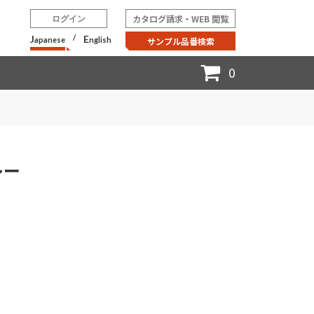
カタログ請求・WEB 閲覧
ログイン
J
/
E
apanese
nglish
サンプル品番検索
0
レー