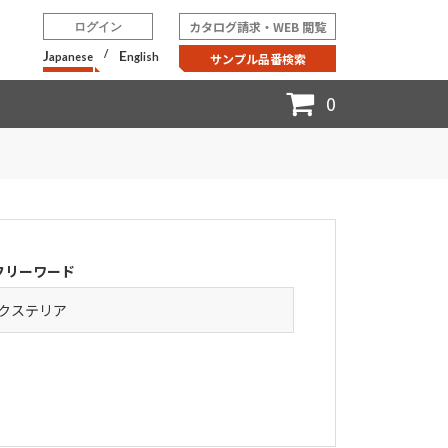
カタログ請求・WEB 閲覧
ログイン
J
/
E
apanese
nglish
サンプル品番検索
0
フリーワード