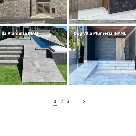
illa Plumeria INAMI.
Dog Villa Plumeria INAMI.
1
2
3