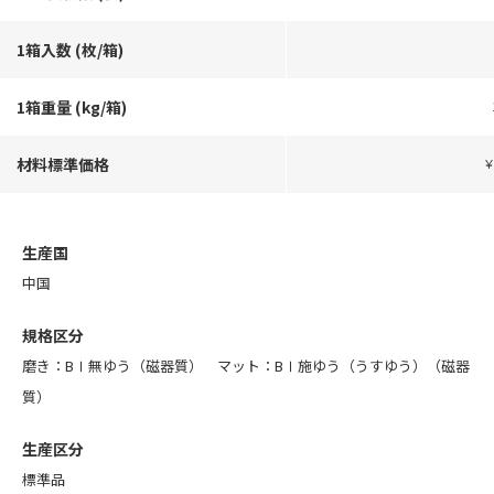
1箱入数 (枚/箱)
1箱重量 (kg/箱)
材料標準価格
￥
生産国
中国
規格区分
磨き：BⅠ無ゆう（磁器質） マット：BⅠ施ゆう（うすゆう）（磁器
質）
生産区分
標準品