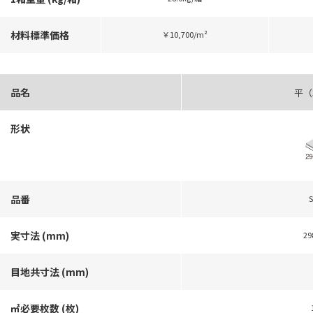
材料標準価格
￥10,700/m²
品名
平（
形状
品番
S
実寸法 (mm)
29
目地共寸法 (mm)
㎡必要枚数 (枚)