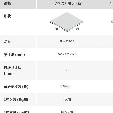
品名
平（600角）磨き〈箱〉
平
形状
品番
SLK-60P-10
実寸法 (mm)
600×600×9.2
目地共寸法
-
(mm)
㎡必要枚数 (枚)
2.78枚/m²
1箱入数 (枚/箱)
4枚/箱
1箱重量 (kg/箱)
28.0kg/箱