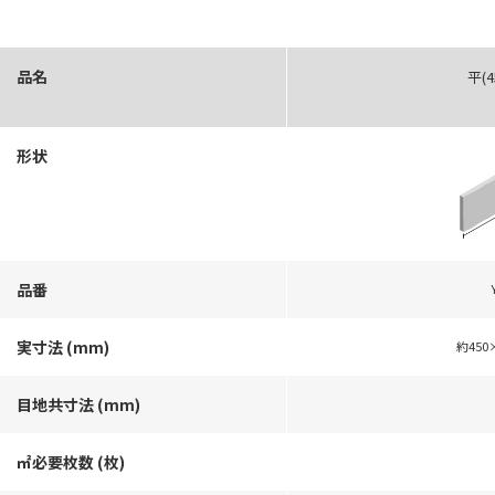
品名
平(4
形状
品番
実寸法 (mm)
約450
目地共寸法 (mm)
㎡必要枚数 (枚)