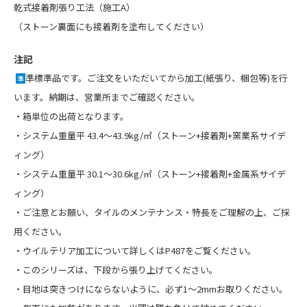
乾式接着剤張り工法（施工A）
（ストーン裏面にも接着剤を塗布してください）
注記
準標準品です。ご注文をいただいてから加工(紙張り、梱包等)を行
準
います。納期は、営業所までご確認ください。
・箱単位の出荷となります。
・システム重量平 43.4〜43.9kg/㎡（ストーン+接着剤+窯業系サイデ
ィング）
・システム重量平 30.1〜30.6kg/㎡（ストーン+接着剤+金属系サイデ
ィング）
・
ご注意とお願い
、
タイルのメンテナンス・特長
をご理解の上、ご採
用ください。
・ウイルテリア加工について詳しくはP487をご覧ください。
・このシリーズは、下段から張り上げてください。
・目地は突きつけにならないように、必ず1〜2mmお取りください。