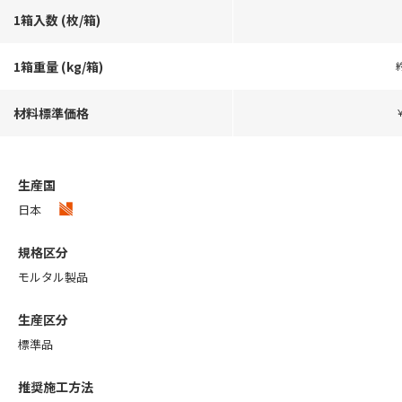
1箱入数 (枚/箱)
1箱重量 (kg/箱)
約
材料標準価格
￥
生産国
日本
規格区分
モルタル製品
生産区分
標準品
推奨施工方法