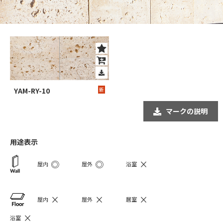
YAM-RY-10
新
マークの説明
用途表示
◎
◎
×
屋内
屋外
浴室
×
×
×
屋内
屋外
居室
×
浴室