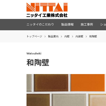
ニッタイのこだわり
製品情報
施工事例
シ
トップページ
製品案内
内壁
内装壁
和陶壁
Watouheki
和陶壁