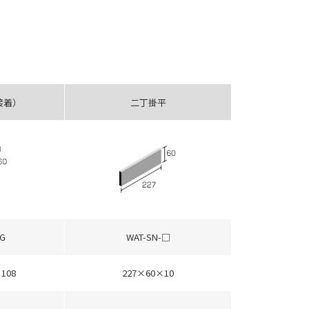
接着）
二丁掛平
G
WAT-SN-□
108
227×60×10