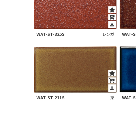
WAT-S
WAT-ST-325S
レンガ
WAT-ST-211S
WAT-S
栗