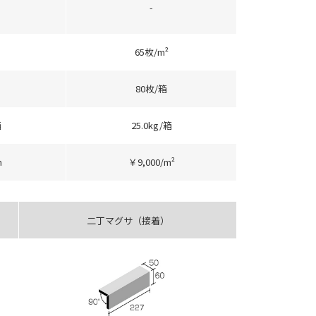
-
65枚/m²
80枚/箱
箱
25.0kg/箱
m
￥9,000/m²
二丁マグサ（接着）