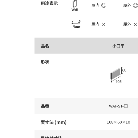
用途表示
◎
◎
屋内
屋外
×
×
屋内
屋外
品名
小口平
形状
品番
WAT-ST-□
実寸法 (mm)
108×60×10
目地共寸法