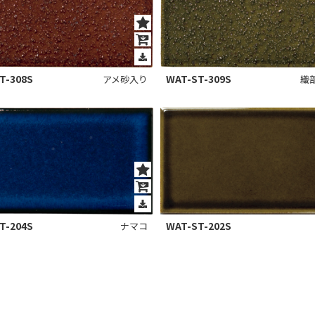
T-308S
WAT-ST-309S
アメ砂入り
織
T-204S
WAT-ST-202S
ナマコ