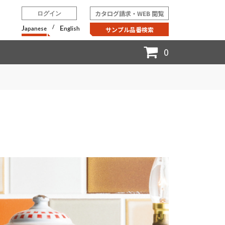
カタログ請求・WEB 閲覧
ログイン
J
/
E
apanese
nglish
サンプル品番検索
0