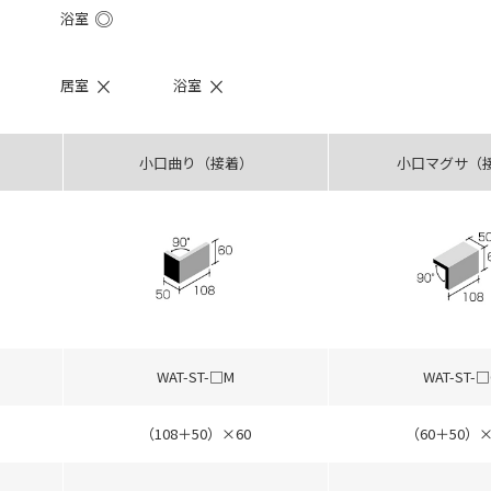
◎
浴室
×
×
居室
浴室
小口曲り（接着）
小口マグサ（
WAT-ST-□M
WAT-ST-□
（108＋50）×60
（60＋50）×