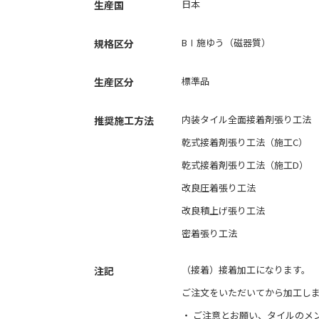
日本
生産国
BⅠ施ゆう（磁器質）
規格区分
標準品
生産区分
内装タイル全面接着剤張り工法
推奨施工方法
乾式接着剤張り工法（施工C）
乾式接着剤張り工法（施工D）
改良圧着張り工法
改良積上げ張り工法
密着張り工法
（接着）接着加工になります。
注記
ご注文をいただいてから加工し
・
ご注意とお願い
、
タイルのメ