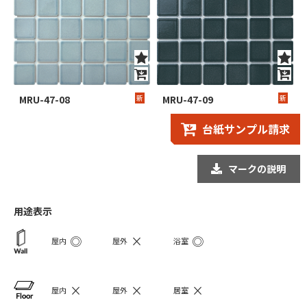
MRU-47-08
新
MRU-47-09
新
台紙サンプル請求
マークの説明
用途表示
◎
×
◎
屋内
屋外
浴室
×
×
×
屋内
屋外
居室