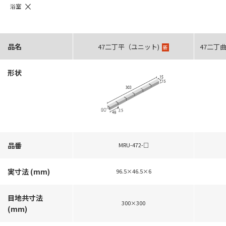
×
浴室
品名
47二丁平（ユニット)
47二丁
新
形状
品番
MRU-472-□
実寸法 (mm)
96.5×46.5×6
目地共寸法
300×300
(mm)