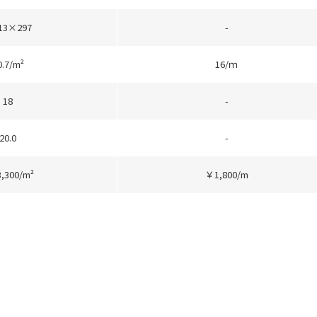
13×297
-
0.7/m²
16/ｍ
18
-
20.0
-
,300/m²
￥1,800/m