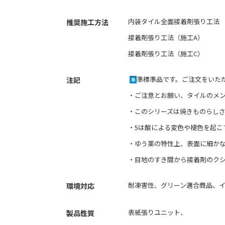
内装タイル全面接着剤張り工法
推奨施工方法
接着剤張り工法（施工A）
接着剤張り工法（施工C）
準標準品です。ご注文をいた
注記
準
・
ご注意とお願い
、
タイルのメ
・このシリーズは焼きものらし
・5は酸による変色や褪色を起こ
・ゆう薬の特性上、表面に細か
・目地のすき間から接着剤のク
耐凍害性、グリーン適合商品、
環境対応
表紙張りユニット、
製品性質