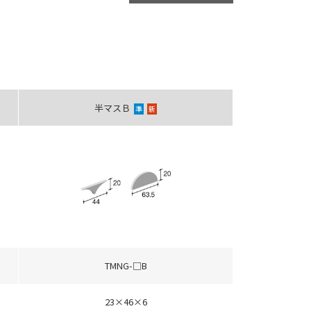
半マスＢ
準
新
TMNG-□B
23×46×6