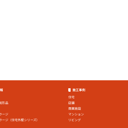
報
施工事例
住宅
成形品
店舗
商業施設
ラージ
マンション
ラージ（住宅外壁シリーズ）
リビング