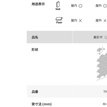
用途表示
◎
◎
屋内
屋外
×
×
屋内
屋外
品名
異形平（
形状
品番
T
実寸法 (mm)
46