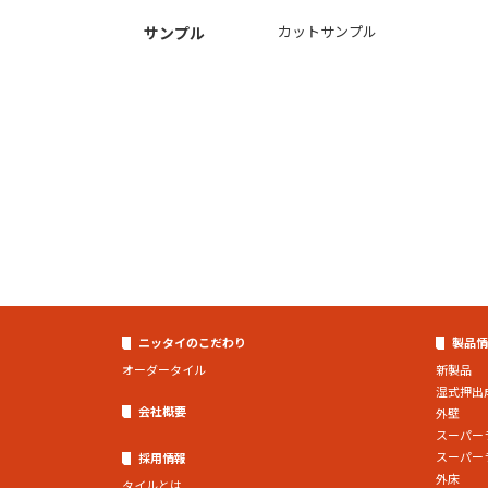
カットサンプル
サンプル
ニッタイのこだわり
製品情
オーダータイル
新製品
湿式押出
会社概要
外壁
スーパー
スーパー
採用情報
外床
タイルとは