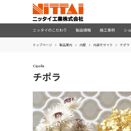
ニッタイのこだわり
製品情報
施工事例
シ
トップページ
製品案内
内壁
内装モザイク
チポラ
Cipolla
チポラ