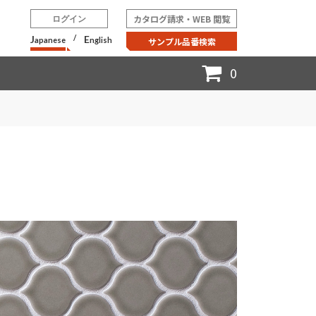
カタログ請求・WEB 閲覧
ログイン
J
/
E
apanese
nglish
サンプル品番検索
0