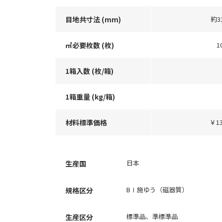
目地共寸法 (mm)
約3
㎡必要枚数 (枚)
1
1箱入数 (枚/箱)
1箱重量 (kg/箱)
材料標準価格
￥13
日本
生産国
BⅠ施ゆう（磁器質）
規格区分
標準品、準標準品
生産区分