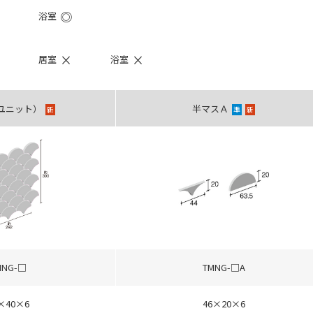
◎
浴室
×
×
居室
浴室
ユニット）
半マスＡ
新
準
新
MNG-□
TMNG-□A
×40×6
46×20×6