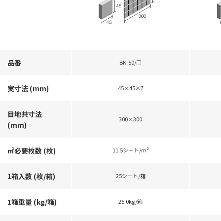
品番
BK-50/□
実寸法 (mm)
45×45×7
目地共寸法
300×300
(mm)
㎡必要枚数 (枚)
11.5シート/m²
1箱入数 (枚/箱)
25シート/箱
1箱重量 (kg/箱)
25.0kg/箱