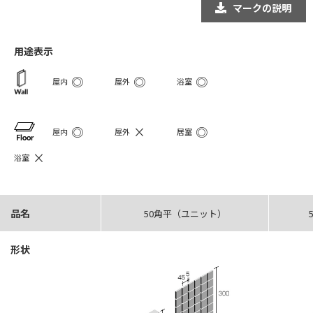
マークの説明
用途表示
◎
◎
◎
屋内
屋外
浴室
◎
×
◎
屋内
屋外
居室
×
浴室
品名
50角平（ユニット）
形状