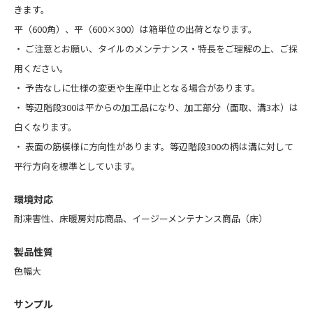
きます。
平（600角）、平（600×300）は箱単位の出荷となります。
・
ご注意とお願い
、
タイルのメンテナンス・特長
をご理解の上、ご採
用ください。
・ 予告なしに仕様の変更や生産中止となる場合があります。
・ 等辺階段300は平からの加工品になり、加工部分（面取、溝3本）は
白くなります。
・ 表面の筋模様に方向性があります。等辺階段300の柄は溝に対して
平行方向を標準としています。
環境対応
耐凍害性、床暖房対応商品、イージーメンテナンス商品（床）
製品性質
色幅大
サンプル