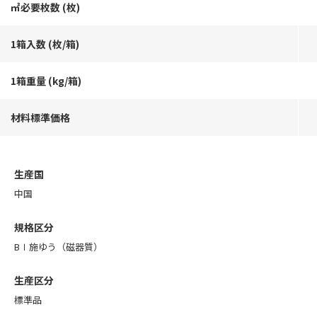
㎡必要枚数 (枚)
1箱入数 (枚/箱)
1箱重量 (kg/箱)
材料標準価格
生産国
中国
規格区分
BⅠ施ゆう（磁器質）
生産区分
標準品