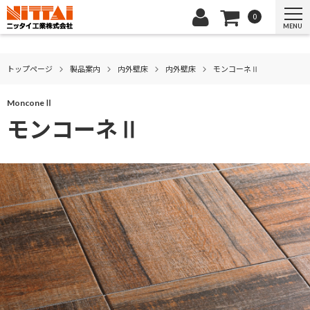
0
MENU
トップページ
製品案内
内外壁床
内外壁床
モンコーネⅡ
MonconeⅡ
モンコーネⅡ