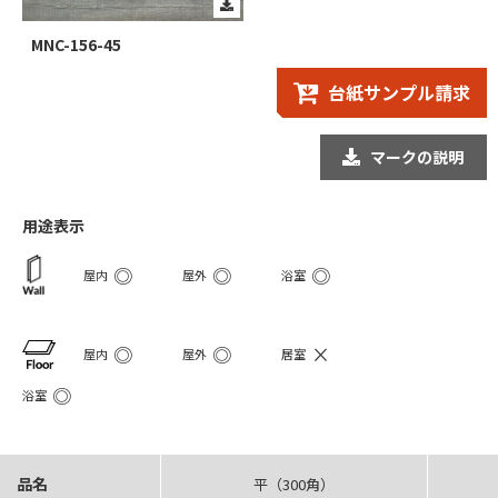
MNC-156-45
台紙サンプル請求
マークの説明
用途表示
◎
◎
◎
屋内
屋外
浴室
◎
◎
×
屋内
屋外
居室
◎
浴室
品名
平（300角）