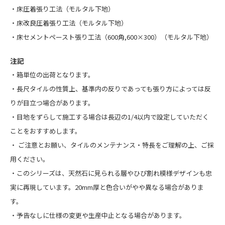
・床圧着張り工法（モルタル下地）
・床改良圧着張り工法（モルタル下地）
・床セメントペースト張り工法（600角,600×300）（モルタル下地）
注記
・箱単位の出荷となります。
・長尺タイルの性質上、基準内の反りであっても張り方によっては反
りが目立つ場合があります。
・目地をずらして施工する場合は長辺の1/4以内で設定していただく
ことをおすすめします。
・
ご注意とお願い
、
タイルのメンテナンス・特長
をご理解の上、ご採
用ください。
・このシリーズは、天然石に見られる層やひび割れ模様デザインも忠
実に再現しています。20mm厚と色合いがやや異なる場合がありま
す。
・予告なしに仕様の変更や生産中止となる場合があります。