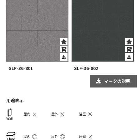
SLF-36-801
SLF-36-802
マークの説明
用途表示
×
×
×
屋内
屋外
浴室
◎
◎
×
屋内
屋外
居室