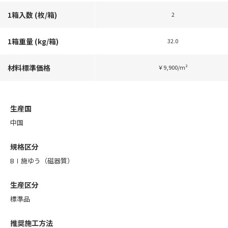
1箱入数 (枚/箱)
2
1箱重量 (kg/箱)
32.0
材料標準価格
￥9,900/m²
生産国
中国
規格区分
BⅠ施ゆう（磁器質）
生産区分
標準品
推奨施工方法