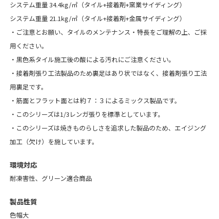
システム重量 34.4kg/㎡（タイル+接着剤+窯業サイディング）
システム重量 21.1kg/㎡（タイル+接着剤+金属サイディング）
・
ご注意とお願い
、
タイルのメンテナンス・特長
をご理解の上、ご採
用ください。
・黒色系タイル施工後の酸による汚れにご注意ください。
・接着剤張り工法製品のため裏足はあり状ではなく、接着剤張り工法
用裏足です。
・筋面とフラット面とは約７：３によるミックス製品です。
・このシリーズは1/3レンガ張りを標準としています。
・このシリーズは焼きものらしさを追求した製品のため、エイジング
加工（欠け）を施しています。
環境対応
耐凍害性、グリーン適合商品
製品性質
色幅大