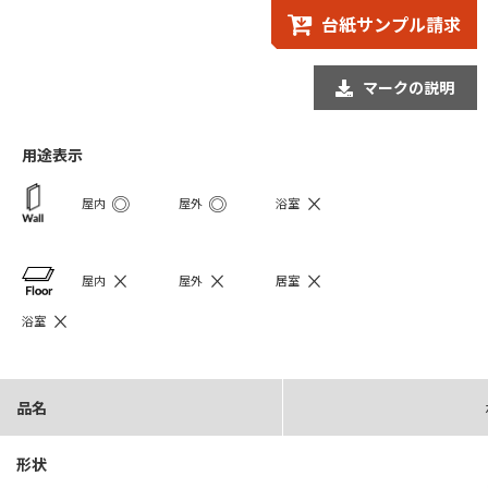
台紙サンプル請求
マークの説明
用途表示
◎
◎
×
屋内
屋外
浴室
×
×
×
屋内
屋外
居室
×
浴室
品名
形状