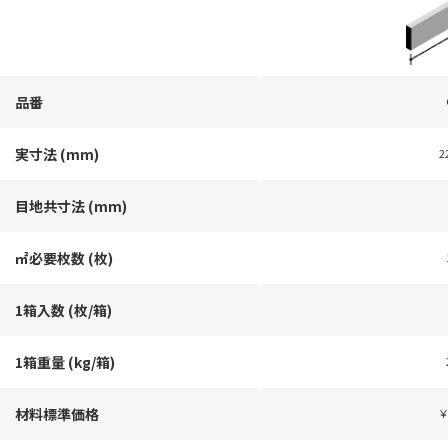
品番
実寸法 (mm)
2
目地共寸法 (mm)
㎡必要枚数 (枚)
1箱入数 (枚/箱)
1箱重量 (kg/箱)
材料標準価格
￥